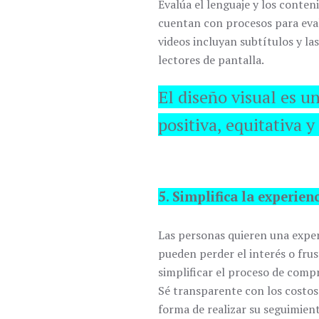
Evalúa el lenguaje y los conte
cuentan con procesos para eval
videos incluyan subtítulos y la
lectores de pantalla.
El diseño visual es u
positiva, equitativa y
5. Simplifica la experie
Las personas quieren una exper
pueden perder el interés o fru
simplificar el proceso de compr
Sé transparente con los costos 
forma de realizar su seguimien