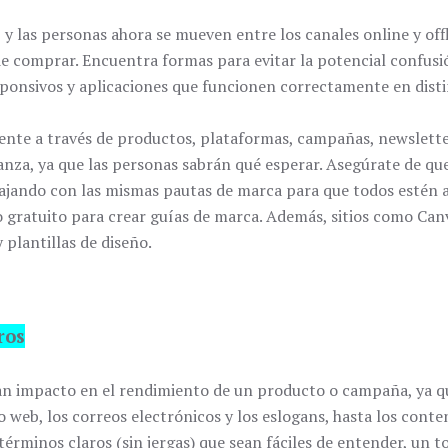
y las personas ahora se mueven entre los canales online y offli
de comprar. Encuentra formas para evitar la potencial confusi
sponsivos y aplicaciones que funcionen correctamente en disti
ente a través de productos, plataformas, campañas, newsletter
anza, ya que las personas sabrán qué esperar. Asegúrate de que
ajando con las mismas pautas de marca para que todos estén a
 gratuito para crear guías de marca. Además, sitios como Ca
 plantillas de diseño.
ros
an impacto en el rendimiento de un producto o campaña, ya q
tio web, los correos electrónicos y los eslogans, hasta los cont
términos claros (sin jergas) que sean fáciles de entender, un 