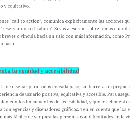
o y equitativo.
ones “call to action”, comunica explícitamente las acciones que
reservar una cita ahora". Si vas a escribir sobre temas compl
es breves o vincula hacia un sitio con más información, como P
 a paso.
enta la equidad y accesibilidad
ta de diseñar para todos en cada paso, sin barreras ni prejuicio
riencia de usuario positiva, equitativa y accesible. Para aseg
lan con los lineamientos de accesibilidad, y que los elemento
baja con agencias y diseñadores gráficos. Ten en cuenta que los
n más fáciles de ver para las personas con dificultades en la vi