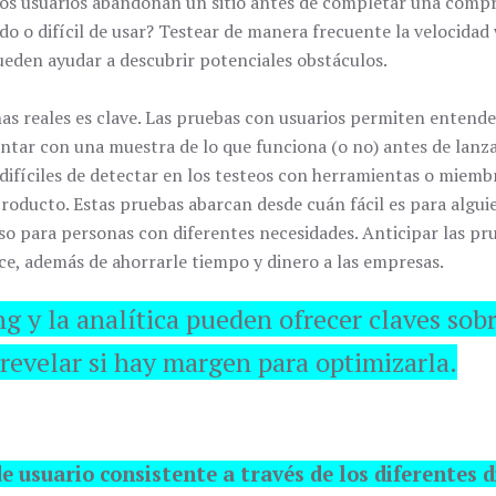
 los usuarios abandonan un sitio antes de completar una compr
o o difícil de usar? Testear de manera frecuente la velocidad w
pueden ayudar a descubrir potenciales obstáculos.
nas reales es clave. Las pruebas con usuarios permiten entende
ntar con una muestra de lo que funciona (o no) antes de lanz
difíciles de detectar en los testeos con herramientas o miembr
producto. Estas pruebas abarcan desde cuán fácil es para algui
ceso para personas con diferentes necesidades. Anticipar las p
ce, además de ahorrarle tiempo y dinero a las empresas.
g y la analítica pueden ofrecer claves sobr
y revelar si hay margen para optimizarla.
e usuario consistente a través de los diferentes d