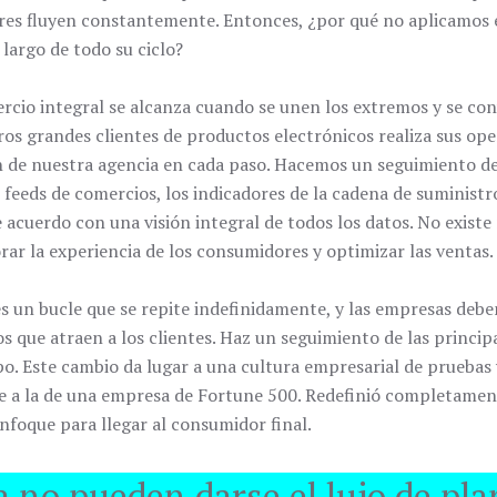
res fluyen constantemente. Entonces, ¿por qué no aplicamos 
largo de todo su ciclo?
ercio integral se alcanza cuando se unen los extremos y se con
s grandes clientes de productos electrónicos realiza sus op
n de nuestra agencia en cada paso. Hacemos un seguimiento de 
 feeds de comercios, los indicadores de la cadena de suministro
acuerdo con una visión integral de todos los datos. No existe n
ar la experiencia de los consumidores y optimizar las ventas.
s un bucle que se repite indefinidamente, y las empresas deben
 que atraen a los clientes. Haz un seguimiento de las principa
o. Este cambio da lugar a una cultura empresarial de pruebas
ue a la de una empresa de Fortune 500. Redefinió completament
enfoque para llegar al consumidor final.
 no pueden darse el lujo de plan